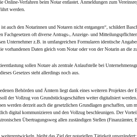
ie Online-Verfahren beim Notar entlastet. Anmeldungen zum Vereinsre
ührt werden.
, ist auch den Notarinnen und Notaren nicht entgangen“, schildert Ba
hen Fachgesetzen oft diverse Antrags-, Anzeige- und Mitteilungspflic
n Unternehmer z.B. in umfangreichen Formularen identische Angaben 
die vorhandenen Daten gleich vom Notar oder von der Notarin an die z
ieentlastung sollen Notare als zentrale Anlaufstelle bei Unternehmens
eses Gesetzes steht allerdings noch aus.
rschiedenen Behörden und Ämtern liegt dank eines weiteren Projektes 
soll der Vollzug von Grundstücksgeschäften weiter digitalisiert werden
ben werden derzeit auch die gesetzlichen Grundlagen geschaffen, um m
tlich digital kommunizieren und den Vollzug beschleunigen. Der Vortei
ektronischen Übertragungsweg allen zuständigen Stellen (Finanzämter,
iterentwickeln, bleibt das Ziel der notariellen Tätigkeit unverändert: 