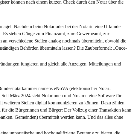
gister können nach einem kurzen Check durch den Notar über die
schnagel. Nachdem beim Notar oder bei der Notarin eine Urkunde
hten. Es stehen Gänge zum Finanzamt, zum Gewerbeamt, zur
an verschiedene Stellen analog nochmals übermitteln, obwohl die
uständigen Behörden übermitteln lassen? Die Zauberformel: „Once-
gründungen fungieren und gleich alle Anzeigen, Mitteilungen und
der Bundesnotarkammer namens eNoVA (elektronischer Notar-
. Seit März 2024 steht Notarinnen und Notaren eine Software für
it weiteren Stellen digital kommunizieren zu können. Dazu zählen
l für die Bürgerinnen und Bürger: Der Vollzug einer Transaktion kann
 Banken, Gemeinden) übermittelt werden kann. Und das alles ohne
eine unparteiische und hochqualifizierte Beratung zu bieten, die