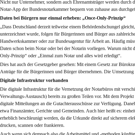
Nicht nur Unternehmer, sondern auch Ehrenamtsträger werden durch d
Notar-App der Bundesnotarkammer bequem von zuhause aus durchgef
Daten bei Bürgern nur einmal erheben: „Once-Only-Prinzip“
„Dass Deutschland derzeit teilweise einem Behördendschungel gleicht
unterzeichnet wurde, folgen für Bürgerinnen und Bürger aus zahlreic
Handwerkskammer oder zur Bundesagentur für Arbeit an. Häufig müsse
Daten schon beim Notar oder bei der Notarin vorliegen. Warum nicht 
Only-Prinzip“ oder „Einmal zum Notar und alles wird erledigt“.
Dies hat auch der Gesetzgeber gesehen: Mit einem Gesetz zur Bürokrat
Anträge für die Bürgerinnen und Bürger übernehmen. Die Umsetzung di
Digitale Infrastruktur vorhanden
Die digitale Infrastruktur für die Vernetzung der Notarbüros mit ve
Verwaltungs-Austausch) bereits zu großen Teilen vor. Mit dem Projekt 
digitale Mitteilungen an die Gutachterausschüsse zur Verfügung. Dane
etwa Finanzämter, Gerichte und Gemeinden. Auch hier heißt es: einhei
erheblich beschleunigt werden, da die Urkunde direkt auf sicherem el
drucken, scannen oder frankieren.
Auch wenn sich demnach also die Arbeitsmittel und -methoden künftig we