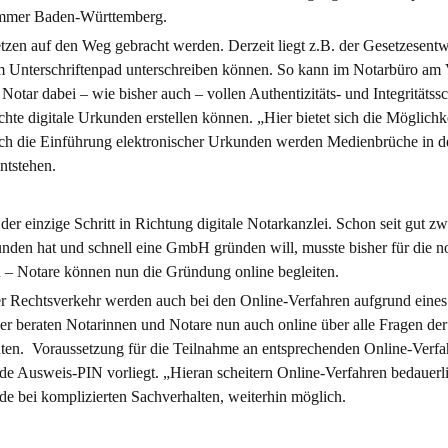
kammer Baden-Württemberg.
tzen auf den Weg gebracht werden. Derzeit liegt z.B. der Gesetzesentw
m Unterschriftenpad unterschreiben können. So kann im Notarbüro am Ve
 Notar dabei – wie bisher auch – vollen Authentizitäts- und Integrität
te digitale Urkunden erstellen können. „Hier bietet sich die Möglichke
Durch die Einführung elektronischer Urkunden werden Medienbrüche in 
ntstehen.
t der einzige Schritt in Richtung digitale Notarkanzlei. Schon seit gut
funden hat und schnell eine GmbH gründen will, musste bisher für di
n – Notare können nun die Gründung online begleiten.
r Rechtsverkehr werden auch bei den Online-Verfahren aufgrund eines 
sher beraten Notarinnen und Notare nun auch online über alle Fragen 
en. Voraussetzung für die Teilnahme an entsprechenden Online-Verfahr
e Ausweis-PIN vorliegt. „Hieran scheitern Online-Verfahren bedauerlic
ade bei komplizierten Sachverhalten, weiterhin möglich.