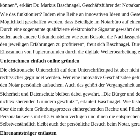
können“, erklärt Dr. Markus Baschnagel, Geschäftsführer der Notar
Wie das funktioniert? Indem eine Reihe an innovativen Ideen und Gese
Möglichkeit geschaffen werden, dass Beteiligte im Notarbüro auf eine
Durch eine sogenannte qualifizierte elektronische Signatur gewährt der
sollen auch andere Urkundenstellen wie zum Beispiel die Nachlassgerich
den jeweiligen Erfahrungen zu profitieren“, freut sich Baschnagel. 
Einscannen von Papierurkunden durch die digitale Weiterbearbeitung e
Unternehmen einfach online gründen
Die elektronische Unterschrift auf dem Unterschriftenpad ist aber nich
rechtssicher gegründet werden. Wer eine innovative Geschäftsidee ge
den Notar persönlich aufsuchen. Auch das gehört der Vergangenheit a
Sicherheit und Datenschutz bleiben dabei gewahrt. „Die Bürger und de
nichtexistierenden Gründern geschützt“, erläutert Baschnagel. Wie bi
über die mit dem Gründungsprozess einhergehenden Rechte und Pflicht
Personalausweis mit eID-Funktion verfügen und ihnen die entsprechend
Selbstverständlich bleibt auch der persönliche Besuch beim Notar, ger
Ehrenamtsträger entlasten