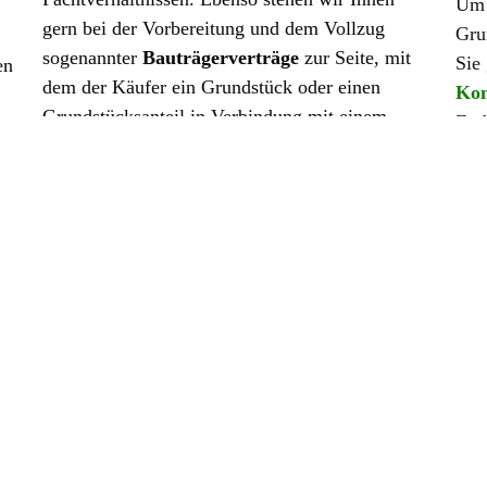
Um 
gern bei der Vorbereitung und dem Vollzug
Gru
sogenannter
Bauträgerverträge
zur Seite, mit
Sie
en
dem der Käufer ein Grundstück oder einen
Kon
Grundstücksanteil in Verbindung mit einem
Zud
Gebäude – Haus oder Wohnung – erwirbt, das
Dow
d
erst noch gebaut wird. Bauherr dieser Immobilie
um 
ist dabei der Verkäufer.
kom
Sofern Sie als Käufer zur Finanzierung ein
zu 
Darlehen aufnehmen möchten und dieses durch
Des
eine
Grundschuld
besichert werden soll, kann
Mer
s
die Beurkundung zum Termin des Kaufvertrags
Gru
oder in einem späteren Termin erfolgen. Auch
um die Eintragung der Grundschuld im
die
Grundbuch kümmern wir uns vollumfänglich für
Sie und nehmen Kontakt mit Ihrer
finanzierenden Bank auf.