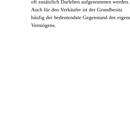
oft zusätzlich Darlehen aufgenommen werden.
Auch für den Verkäufer ist der Grundbesitz
häufig der bedeutendste Gegenstand des eigen
Vermögens.
Wir beraten Sie sowohl als Käufer als auch
Verkäufer eines
Grundstückskaufvertrags
un
erarbeiten anhand Ihrer Zielvorstellungen den
Kaufvertragsentwurf. Wir sorgen für eine
rechtlich ausgewogene Gestaltung und helfen
Ihnen, Risiken zu vermeiden. Nach der
Beurkundung übernehmen wir den Vollzug de
Vertrags, unterstützen Sie bei der
Lastenfreistellung, holen erforderliche
behördliche Genehmigungen ein, überwachen 
Fälligkeit des Kaufpreises und beantragen den
Vollzug des Vertrags im Grundbuch.