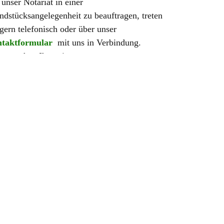
unser Notariat in einer
ndstücksangelegenheit zu beauftragen, treten
 gern telefonisch oder über unser
taktformular
mit uns in Verbindung.
em stehen Ihnen in unserem
nloadbereich
Checklisten zur Verfügung,
Ihnen und uns eine schnelle und
plikationslose Bearbeitung Ihres Anliegens
ermöglichen
 Weiteren können Sie sich auf den folgenden
kblättern der Bundesnotarkammer zu
ndstücksangelegenheiten informieren:
Glossar der Bundesnotarkammer zu
Grundstückskaufverträgen
Merkblatt der Bundesnotarkammer zum
Kauf eines gebrauchten Hauses
Glossar der Bundesnotarkammer zu