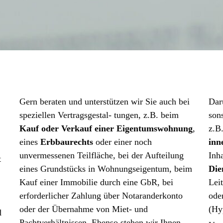
Gern beraten und unterstützen wir Sie auch bei
Dar
speziellen Vertragsgestal- tungen, z.B. beim
son
Kauf oder Verkauf einer Eigentumswohnung
,
z.B
eines
Erbbaurechts
oder einer noch
inn
unvermessenen Teilfläche, bei der Aufteilung
Inh
t
eines Grundstücks in Wohnungseigentum, beim
Die
Kauf einer Immobilie durch eine GbR, bei
Lei
erforderlicher Zahlung über Notaranderkonto
ode
oder der Übernahme von Miet- und
(Hy
d
Pachtverhältnissen. Ebenso stehen wir Ihnen