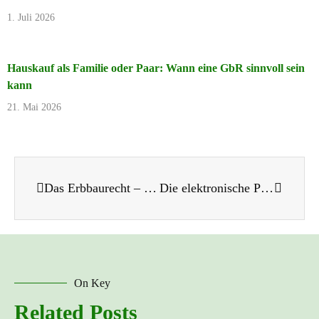
1. Juli 2026
Hauskauf als Familie oder Paar: Wann eine GbR sinnvoll sein
kann
21. Mai 2026
Das Erbbaurecht – Ein alternativer Weg zum Eigenheim?
Die elektronische Präsenzurkunde – Ein großer Schritt in Richtung des volldigitalen Notariats
On Key
Related Posts